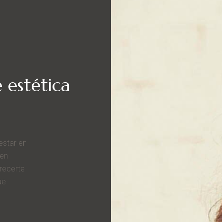
 estética
estar en
 en
recerte
ue