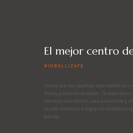
El mejor centro de
#IOBELLIZATE
Ya sea que tus objetivos sean estéticos o 
forma, podemos ayudarte. Te esperamos
nuestros seis centros para asesorarte y of
un plan orientado a lograr los resultados q
buscas.