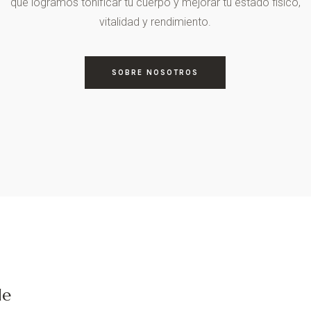
que logramos tonificar tu cuerpo y mejorar tu estado físico,
vitalidad y rendimiento.
SOBRE NOSOTROS
de